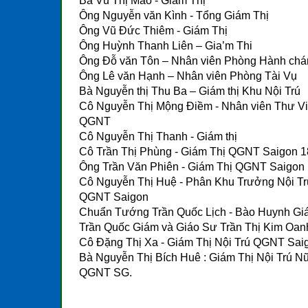
Bà Vũ Thị Mão - Giám Thị
Ông Nguyễn văn Kình - Tổng Giám Thị
Ông Vũ Đức Thiêm - Giám Thị
Ông Huỳnh Thanh Liên – Gia’m Thi
Ông Đỗ văn Tôn – Nhân viên Phòng Hành chá
Ông Lê văn Hạnh – Nhân viên Phòng Tài Vụ
Bà Nguyễn thị Thu Ba – Giám thị Khu Nội Trú
Cô Nguyễn Thị Mộng Điềm - Nhân viên Thư V
QGNT
Cô Nguyễn Thị Thanh - Giám thị
Cô Trần Thị Phùng - Giám Thị QGNT Saigon 1
Ông Trần Văn Phiên - Giám Thị QGNT Saigon
Cô Nguyễn Thị Huệ - Phân Khu Trưởng Nội T
QGNT Saigon
Chuẩn Tướng Trần Quốc Lịch - Bào Huynh Gi
Trần Quốc Giám và Giáo Sư Trần Thị Kim Oan
Cô Đặng Thị Xa - Giám Thị Nội Trú QGNT Sai
Bà Nguyễn Thị Bích Huê : Giám Thị Nội Trú N
QGNT SG.