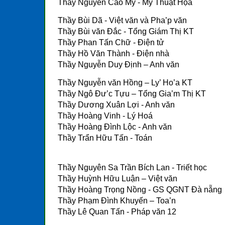
Thầy Nguyễn Cao Mỹ - Mỹ Thuật Họa
Thầy Bùi Dã - Việt văn và Pha’p văn
Thầy Bùi văn Đắc - Tổng Giám Thị KT
Thầy Phan Tấn Chữ - Điện tử
Thầy Hồ Văn Thành - Điện nhà
Thầy Nguyễn Duy Định – Anh văn
Thầy Nguyễn văn Hồng – Ly’ Ho’a KT
Thầy Ngô Đư’c Tựu – Tổng Gia’m Thị KT
Thầy Dương Xuân Lợi - Anh văn
Thầy Hoàng Vinh - Lý Hoá
Thầy Hoàng Đình Lộc - Anh văn
Thầy Trẩn Hữu Tấn - Toán
Thầy Nguyên Sa Trần Bích Lan - Triết học
Thầy Huỳnh Hữu Luận – Việt văn
Thầy Hoàng Trọng Nồng - GS QGNT Đà nẵng
Thầy Phạm Đình Khuyến – Toa’n
Thầy Lê Quan Tấn - Pháp văn 12